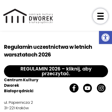
Wydarzenia
Ot
Przeskocz do treści
Zajęcia
Regulamin uczestnictwa w letnich
Aktualności
warsztatach 2026
Wystawy
REGULAMIN 2026 – kliknij, aby
przeczytać.
O nas
Centrum Kultury
Dworek
Historia
Misja
Projekty
Kluby K
Białoprądnicki
Foreigners
ul. Papiernicza 2
Usługi
31-221 Kraków