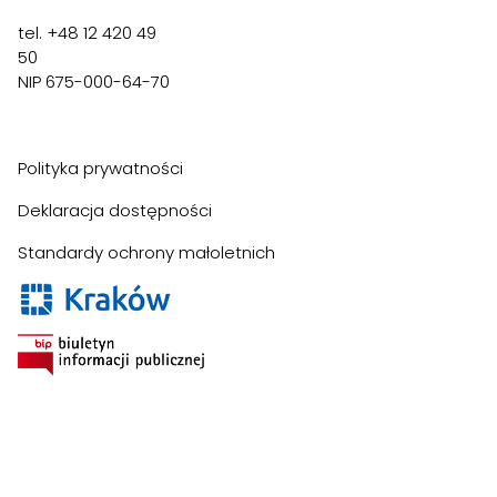
Wynajem
Śluby
Studio
Dla szk
tel. +48 12 420 49
50
Kontakt
NIP 675-000-64-70
Szukaj:
Polityka prywatności
Deklaracja dostępności
Standardy ochrony małoletnich