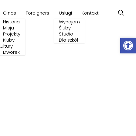
O nas
Foreigners
Usługi
Kontakt
Historia
Wynajem
Misja
Śluby
Projekty
Studio
Ot
Kluby
Dla szkół
Kultury
Dworek