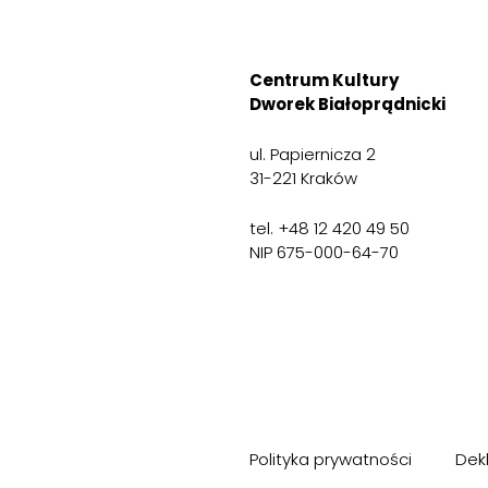
Centrum Kultury
Dworek Białoprądnicki
ul. Papiernicza 2
31-221 Kraków
tel. +48 12 420 49 50
NIP 675-000-64-70
Polityka prywatności
Dek