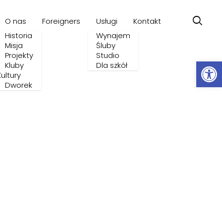
O nas
Foreigners
Usługi
Kontakt
Historia
Wynajem
Misja
Śluby
Projekty
Studio
Ot
Kluby
Dla szkół
Kultury
Dworek