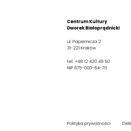
Centrum Kultury
Dworek Białoprądnicki
ul. Papiernicza 2
31-221 Kraków
tel. +48 12 420 49 50
NIP 675-000-64-70
Polityka prywatności
Dek