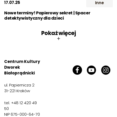
17.07.25
Inne
2017
2018
2019
Wynajem
Śluby
Studio
Dla szk
Nowe terminy! Papierowy sekret | Spacer
2020
2021
2022
Kontakt
detektywistyczny dla dzieci
2023
2024
2025
Pokaż więcej
Szukaj:
+
2026
Miesiąc:
STY
LUT
MAR
Centrum Kultury
Dworek
KWI
MAJ
CZE
Białoprądnicki
LIP
SIE
WRZ
ul. Papiernicza 2
31-221 Kraków
PAŹ
LIS
GRU
tel. +48 12 420 49
50
NIP 675-000-64-70