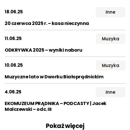
Wynajem
Śluby
Studio
Dla szk
2017
2018
2019
18.06.25
Inne
Kontakt
2020
2021
2022
20 czerwca 2025 r. – kasa nieczynna
2023
2024
2025
Szukaj:
11.06.25
Muzyka
2026
ODKRYWKA 2025 – wyniki naboru
Miesiąc:
10.06.25
Muzyka
STY
LUT
MAR
Muzyczne lato w Dworku Białoprądnickim
KWI
MAJ
CZE
4.06.25
Inne
LIP
SIE
WRZ
EKOMUZEUM PRĄDNIKA – PODCASTY | Jacek
Malczewski – odc. III
PAŹ
LIS
GRU
Pokaż więcej