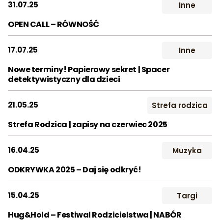
31.07.25
Inne
Wynajem
Śluby
Studio
Dla szk
2017
2018
2019
OPEN CALL – RÓWNOŚĆ
Kontakt
2020
2021
2022
17.07.25
Inne
2023
2024
2025
Szukaj:
Nowe terminy! Papierowy sekret | Spacer
detektywistyczny dla dzieci
2026
Miesiąc:
21.05.25
Strefa rodzica
STY
LUT
MAR
Strefa Rodzica | zapisy na czerwiec 2025
KWI
MAJ
CZE
16.04.25
Muzyka
LIP
SIE
WRZ
ODKRYWKA 2025 – Daj się odkryć!
PAŹ
LIS
GRU
15.04.25
Targi
Hug&Hold – Festiwal Rodzicielstwa | NABÓR