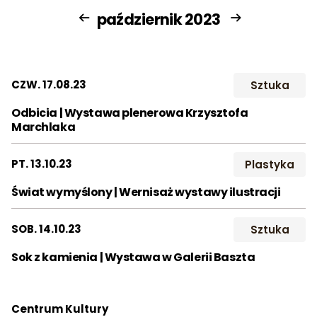
Rok:
październik 2023
Wynajem
Śluby
Studio
Dla szk
2018
2019
2020
Kontakt
2021
2022
2023
CZW. 17.08.23
Sztuka
Szukaj:
2024
2025
2026
Odbicia | Wystawa plenerowa Krzysztofa
Marchlaka
Miesiąc:
PT. 13.10.23
Plastyka
STY
LUT
MAR
Świat wymyślony | Wernisaż wystawy ilustracji
KWI
MAJ
CZE
LIP
SIE
WRZ
SOB. 14.10.23
Sztuka
Sok z kamienia | Wystawa w Galerii Baszta
PAŹ
LIS
GRU
Centrum Kultury