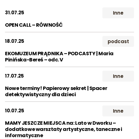
2014
2015
2016
Wynajem
Śluby
Studio
Dla szk
31.07.25
Inne
2017
2018
2019
Kontakt
OPEN CALL – RÓWNOŚĆ
2020
2021
2022
Szukaj:
18.07.25
podcast
2023
2024
2025
EKOMUZEUM PRĄDNIKA – PODCASTY | Maria
2026
Pinińska-Bereś – odc. V
Miesiąc:
17.07.25
Inne
STY
LUT
MAR
Nowe terminy! Papierowy sekret | Spacer
detektywistyczny dla dzieci
KWI
MAJ
CZE
LIP
SIE
WRZ
10.07.25
Inne
PAŹ
LIS
GRU
MAMY JESZCZE MIEJSCA na: Lato w Dworku –
dodatkowe warsztaty artystyczne, taneczne i
informatyczne