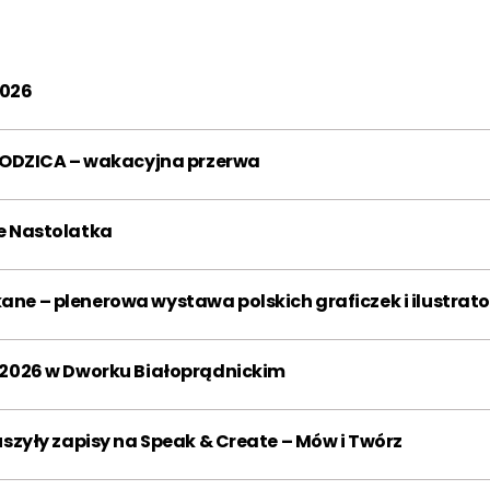
2014
2015
2016
2017
2018
2019
2026
2020
2021
2022
ODZICA – wakacyjna przerwa
2023
2024
2025
2026
ie Nastolatka
Miesiąc:
ane – plenerowa wystawa polskich graficzek i ilustrat
STY
LUT
MAR
e 2026 w Dworku Białoprądnickim
KWI
MAJ
CZE
LIP
SIE
WRZ
ruszyły zapisy na Speak & Create – Mów i Twórz
PAŹ
LIS
GRU