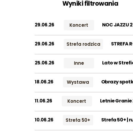
Wyniki filtrowania
NOC JAZZU 
29.06.26
Koncert
STREFA R
29.06.26
Strefa rodzica
Lato w Stref
25.06.26
Inne
Obrazy spotk
18.06.26
Wystawa
Letnie Grani
11.06.26
Koncert
Strefa 50+ | 
10.06.26
Strefa 50+