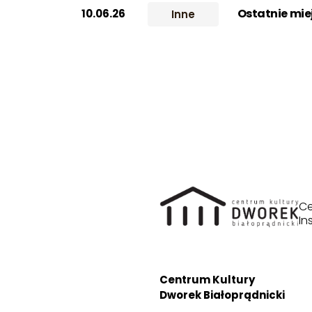
Ostatnie mi
10.06.26
Inne
Ce
In
Centrum Kultury
Dworek Białoprądnicki