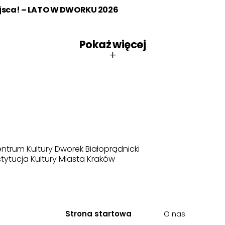
ejsca! – LATO W DWORKU 2026
Pokaż więcej
+
ntrum Kultury Dworek Białoprądnicki
stytucja Kultury Miasta Kraków
Strona startowa
O nas