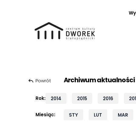
Wy
Szukaj:
Przeskocz do treści
Archiwum aktualności
Powrót
Rok:
2014
2015
2016
20
Miesiąc:
STY
LUT
MAR