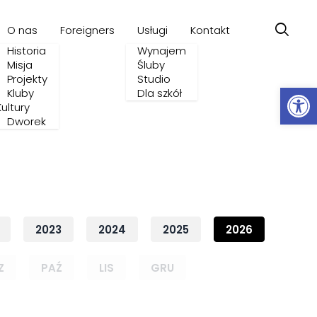
O nas
Foreigners
Usługi
Kontakt
Historia
Wynajem
Misja
Śluby
Projekty
Studio
Ot
Kluby
Dla szkół
Kultury
Dworek
2023
2024
2025
2026
Z
PAŹ
LIS
GRU