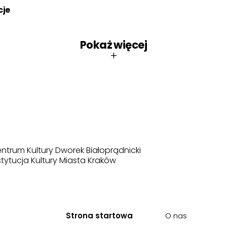
cje
Pokaż więcej
+
ntrum Kultury Dworek Białoprądnicki
stytucja Kultury Miasta Kraków
Strona startowa
O nas