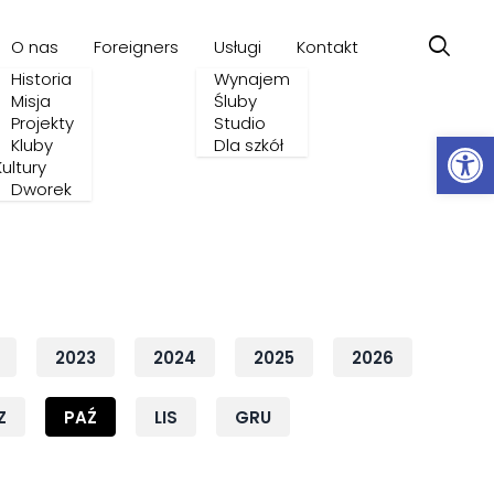
O nas
Foreigners
Usługi
Kontakt
Historia
Wynajem
Misja
Śluby
Projekty
Studio
Ot
Kluby
Dla szkół
Kultury
Dworek
2023
2024
2025
2026
Z
PAŹ
LIS
GRU