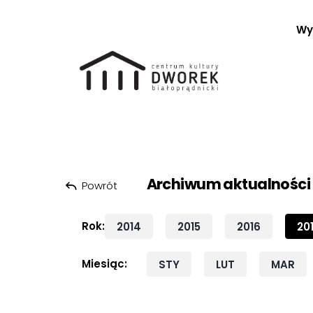
Wy
Szukaj:
Przeskocz do treści
Archiwum aktualności
Powrót
Rok:
2014
2015
2016
20
Miesiąc:
STY
LUT
MAR