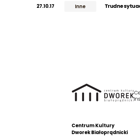
Trudne sytua
27.10.17
Inne
Ce
In
Centrum Kultury
Dworek Białoprądnicki