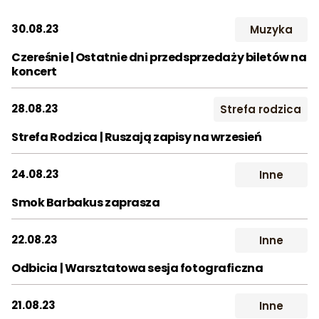
Wynajem
Śluby
Studio
Dla szk
2017
2018
2019
30.08.23
Muzyka
Kontakt
2020
2021
2022
Czereśnie | Ostatnie dni przedsprzedaży biletów na
koncert
2023
2024
2025
Szukaj:
28.08.23
Strefa rodzica
2026
Strefa Rodzica | Ruszają zapisy na wrzesień
Miesiąc:
24.08.23
Inne
STY
LUT
MAR
Smok Barbakus zaprasza
KWI
MAJ
CZE
22.08.23
Inne
LIP
SIE
WRZ
Odbicia | Warsztatowa sesja fotograficzna
PAŹ
LIS
GRU
21.08.23
Inne