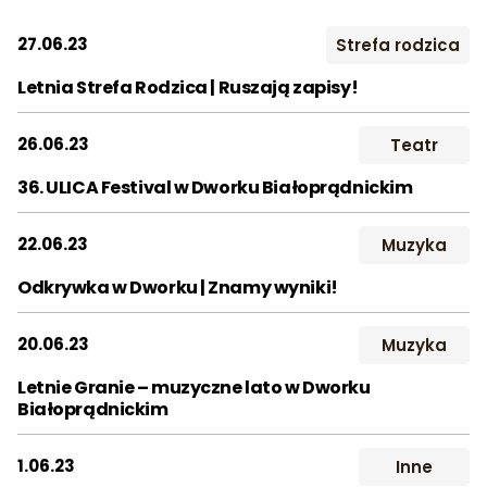
Wynajem
Śluby
Studio
Dla szk
2017
2018
2019
27.06.23
Strefa rodzica
Kontakt
2020
2021
2022
Letnia Strefa Rodzica | Ruszają zapisy!
2023
2024
2025
Szukaj:
26.06.23
Teatr
2026
36. ULICA Festival w Dworku Białoprądnickim
Miesiąc:
22.06.23
Muzyka
STY
LUT
MAR
Odkrywka w Dworku | Znamy wyniki!
KWI
MAJ
CZE
20.06.23
Muzyka
LIP
SIE
WRZ
Letnie Granie – muzyczne lato w Dworku
Białoprądnickim
PAŹ
LIS
GRU
1.06.23
Inne