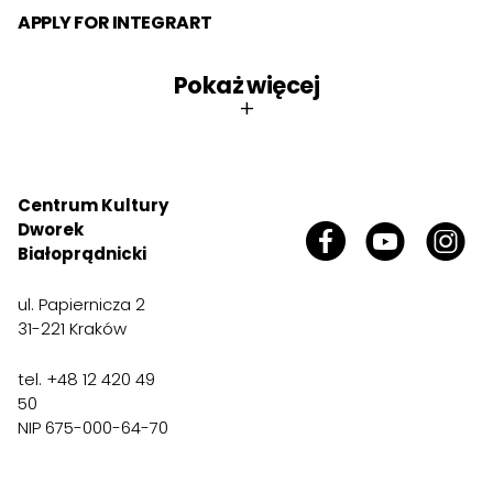
APPLY FOR INTEGRART
Pokaż więcej
+
Centrum Kultury
Dworek
Białoprądnicki
ul. Papiernicza 2
31-221 Kraków
tel. +48 12 420 49
50
NIP 675-000-64-70